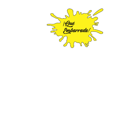
(+57)
3142652885