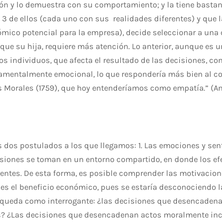
n y lo demuestra con su comportamiento; y la tiene bastant
y 3 de ellos (cada uno con sus realidades diferentes) y que
mico potencial para la empresa), decide seleccionar a una 
 que su hija, requiere más atención. Lo anterior, aunque es 
os individuos, que afecta el resultado de las decisiones, co
damentalmente emocional, lo que respondería más bien al c
 Morales (1759), que hoy entenderíamos como empatía.” (An
s dos postulados a los que llegamos: 1. Las emociones y sen
cisiones se toman en un entorno compartido, en donde los ef
gentes. De esta forma, es posible comprender las motivacion
 es el beneficio económico, pues se estaría desconociendo 
 queda como interrogante: ¿las decisiones que desencaden
ás? ¿Las decisiones que desencadenan actos moralmente inco