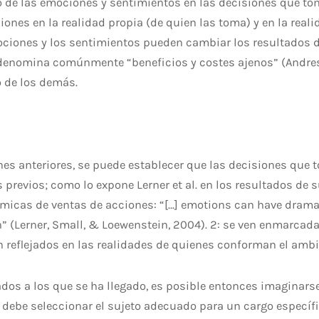
to de las emociones y sentimientos en las decisiones que to
iones en la realidad propia (de quien las toma) y en la real
emociones y los sentimientos pueden cambiar los resultados d
e denomina comúnmente “beneficios y costes ajenos” (Andres,
o de los demás.
nes anteriores, se puede establecer que las decisiones que t
previos; como lo expone Lerner et al. en los resultados de s
micas de ventas de acciones: “[…] emotions can have drama
ion” (Lerner, Small, & Loewenstein, 2004). 2: se ven enmarc
n reflejados en las realidades de quienes conforman el ambi
ados a los que se ha llegado, es posible entonces imaginar
 debe seleccionar el sujeto adecuado para un cargo específ